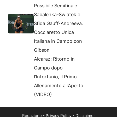
Possibile Semifinale
Sabalenka-Swiatek e
Sfida Gauff-Andreeva.
Cocciaretto Unica
Italiana in Campo con
Gibson
Alcaraz: Ritorno in
Campo dopo
l’Infortunio, il Primo
Allenamento all’Aperto
(VIDEO)
Redazione
-
Privacy Policy
-
Disclaimer