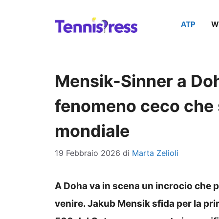
Vai
ATP
W
al
contenuto
Mensik-Sinner a Doha
fenomeno ceco che s
mondiale
19 Febbraio 2026
di
Marta Zelioli
A Doha va in scena un incrocio che p
venire. Jakub Mensik sfida per la pri