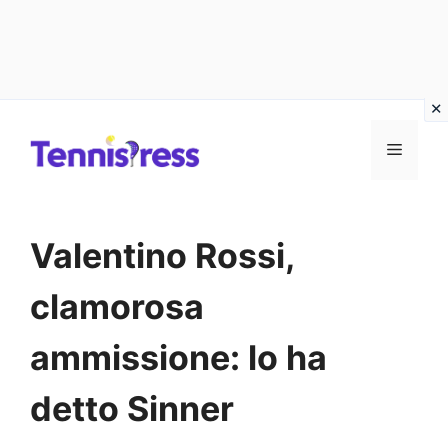
Vai
MENU
al
contenuto
Valentino Rossi,
clamorosa
ammissione: lo ha
detto Sinner