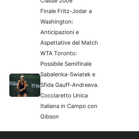
Classe 2008
Finale Fritz-Jodar a
Washington:
Anticipazioni e
Aspettative del Match
WTA Toronto:
Possibile Semifinale
Sabalenka-Swiatek e
Sfida Gauff-Andreeva.
Cocciaretto Unica
Italiana in Campo con
Gibson