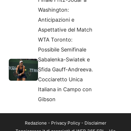
Washington:
Anticipazioni e
Aspettative del Match
WTA Toronto:
Possibile Semifinale
Sabalenka-Swiatek e
Sfida Gauff-Andreeva.
Cocciaretto Unica
Italiana in Campo con
Gibson
Redazione
-
Privacy Policy
-
Disclaimer