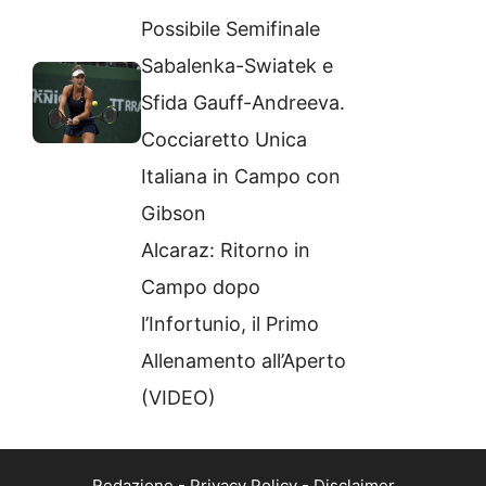
Possibile Semifinale
Sabalenka-Swiatek e
Sfida Gauff-Andreeva.
Cocciaretto Unica
Italiana in Campo con
Gibson
Alcaraz: Ritorno in
Campo dopo
l’Infortunio, il Primo
Allenamento all’Aperto
(VIDEO)
Redazione
-
Privacy Policy
-
Disclaimer