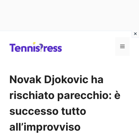
Vai
MENU
al
contenuto
Novak Djokovic ha
rischiato parecchio: è
successo tutto
all’improvviso