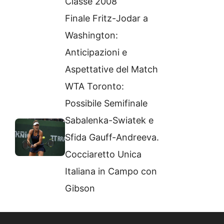
Classe 2008
Finale Fritz-Jodar a
Washington:
Anticipazioni e
Aspettative del Match
WTA Toronto:
Possibile Semifinale
Sabalenka-Swiatek e
Sfida Gauff-Andreeva.
Cocciaretto Unica
Italiana in Campo con
Gibson