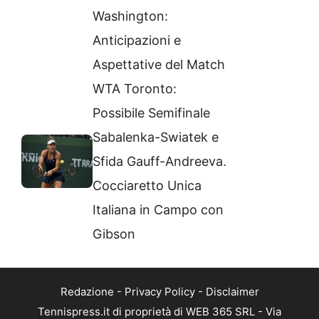
Washington:
Anticipazioni e
Aspettative del Match
WTA Toronto:
Possibile Semifinale
Sabalenka-Swiatek e
Sfida Gauff-Andreeva.
Cocciaretto Unica
Italiana in Campo con
Gibson
Redazione
-
Privacy Policy
-
Disclaimer
Tennispress.it di proprietà di WEB 365 SRL - Via