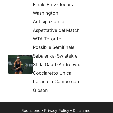
Finale Fritz-Jodar a
Washington:
Anticipazioni e
Aspettative del Match
WTA Toronto:
Possibile Semifinale
Sabalenka-Swiatek e
Sfida Gauff-Andreeva.
Cocciaretto Unica
Italiana in Campo con
Gibson
Redazione
-
Privacy Policy
-
Disclaimer