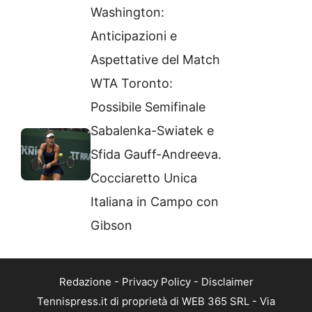
Washington:
Anticipazioni e
Aspettative del Match
WTA Toronto:
Possibile Semifinale
Sabalenka-Swiatek e
Sfida Gauff-Andreeva.
Cocciaretto Unica
Italiana in Campo con
Gibson
Redazione
-
Privacy Policy
-
Disclaimer
Tennispress.it di proprietà di WEB 365 SRL - Via