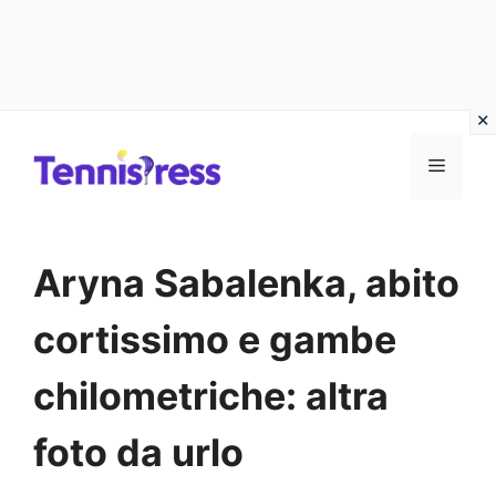
Vai
MENU
al
contenuto
Aryna Sabalenka, abito
cortissimo e gambe
chilometriche: altra
foto da urlo