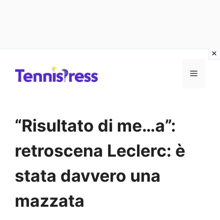
Vai
MENU
al
contenuto
“Risultato di me…a”:
retroscena Leclerc: è
stata davvero una
mazzata