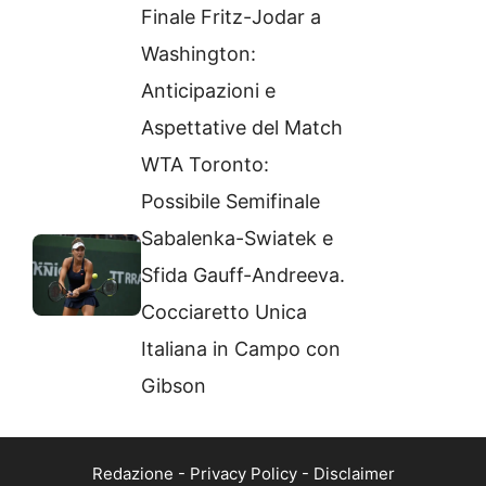
Finale Fritz-Jodar a
Washington:
Anticipazioni e
Aspettative del Match
WTA Toronto:
Possibile Semifinale
Sabalenka-Swiatek e
Sfida Gauff-Andreeva.
Cocciaretto Unica
Italiana in Campo con
Gibson
Redazione
-
Privacy Policy
-
Disclaimer