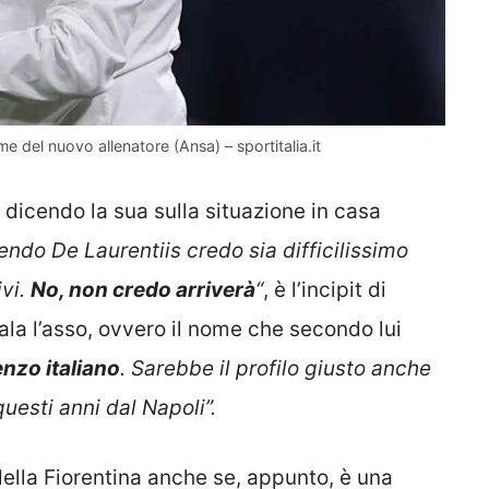
me del nuovo allenatore (Ansa) – sportitalia.it
 dicendo la sua sulla situazione in casa
do De Laurentiis credo sia difficilissimo
ivi.
No, non credo arriverà
“
, è l’incipit di
la l’asso, ovvero il nome che secondo lui
nzo italiano
. Sarebbe il profilo giusto anche
uesti anni dal Napoli”.
della Fiorentina anche se, appunto, è una