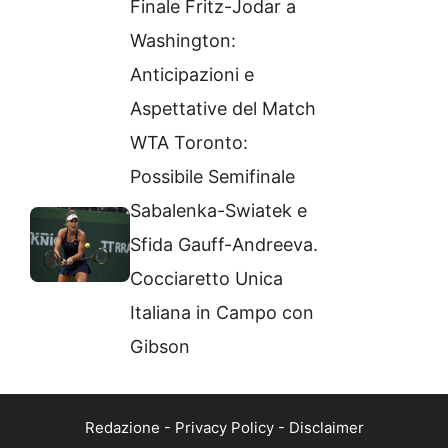
Finale Fritz-Jodar a
Washington:
Anticipazioni e
Aspettative del Match
WTA Toronto:
Possibile Semifinale
Sabalenka-Swiatek e
Sfida Gauff-Andreeva.
Cocciaretto Unica
Italiana in Campo con
Gibson
Redazione
-
Privacy Policy
-
Disclaimer