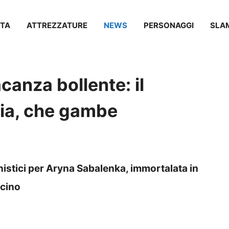
TA
ATTREZZATURE
NEWS
PERSONAGGI
SLA
anza bollente: il
via, che gambe
istici per Aryna Sabalenka, immortalata in
scino