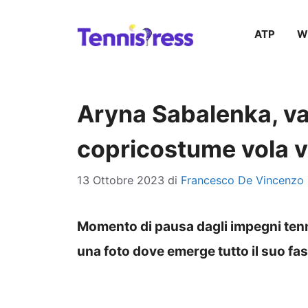
Vai
ATP
W
al
contenuto
Aryna Sabalenka, vac
copricostume vola 
13 Ottobre 2023
di
Francesco De Vincenzo
Momento di pausa dagli impegni tenn
una foto dove emerge tutto il suo fa