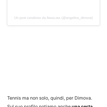
Un post condiviso da Aɴɢᴇʟɪɴᴀ (@angelina_dimova)
Tennis ma non solo, quindi, per Dimova.
Sul suo profilo notiamo anche
una certa