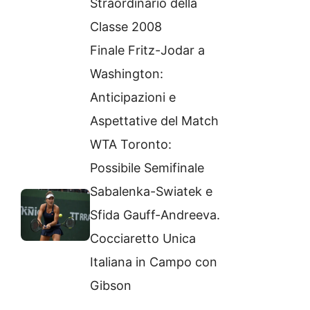
Straordinario della
Classe 2008
Finale Fritz-Jodar a
Washington:
Anticipazioni e
Aspettative del Match
WTA Toronto:
Possibile Semifinale
Sabalenka-Swiatek e
Sfida Gauff-Andreeva.
Cocciaretto Unica
Italiana in Campo con
Gibson