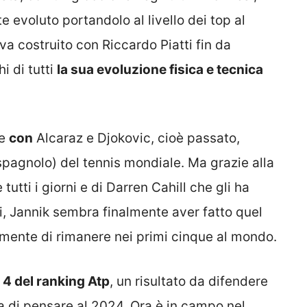
te evoluto portandolo al livello dei top al
a costruito con Riccardo Piatti fin da
i di tutti
la sua evoluzione fisica e tecnica
re
con
Alcaraz e Djokovic, cioè passato,
 spagnolo) del tennis mondiale. Ma grazie alla
utti i giorni e di Darren Cahill che gli ha
i, Jannik sembra finalmente aver fatto quel
lmente di rimanere nei primi cinque al mondo.
4 del ranking Atp
, un risultato da difendere
ma di pensare al 2024. Ora è in campo nel