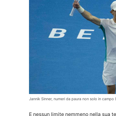
Jannik Sinner, numeri da paura non solo in campo (
E nessun limite nemmeno nella sua tes