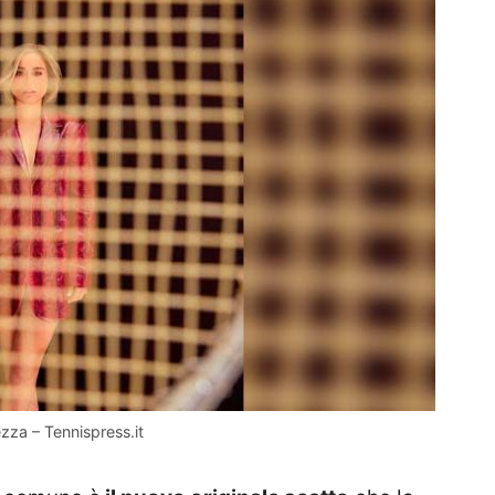
zza – Tennispress.it