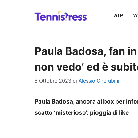
Vai
ATP
W
al
contenuto
Paula Badosa, fan in 
non vedo’ ed è subi
8 Ottobre 2023
di
Alessio Cherubini
Paula Badosa, ancora ai box per infor
scatto ‘misterioso’: pioggia di like