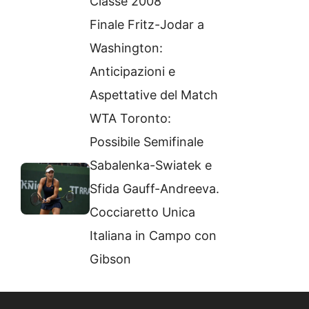
Classe 2008
Finale Fritz-Jodar a
Washington:
Anticipazioni e
Aspettative del Match
WTA Toronto:
Possibile Semifinale
Sabalenka-Swiatek e
Sfida Gauff-Andreeva.
Cocciaretto Unica
Italiana in Campo con
Gibson