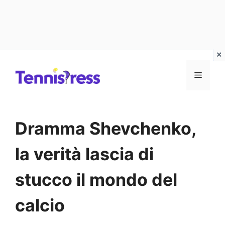
Vai
MENU
al
contenuto
Dramma Shevchenko,
la verità lascia di
stucco il mondo del
calcio