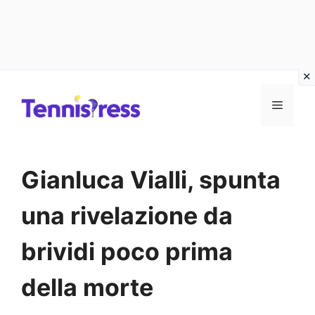
Vai
MENU
al
contenuto
Gianluca Vialli, spunta
una rivelazione da
brividi poco prima
della morte