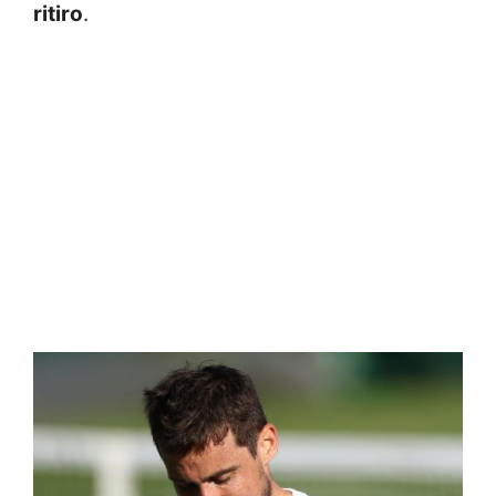
ritiro
.