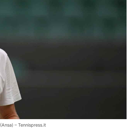
(Ansa) – Tennispress.it