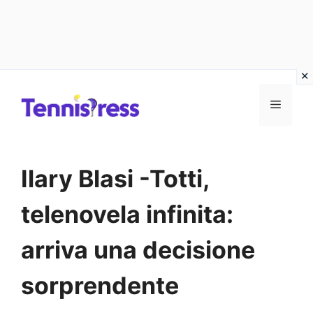
Vai
MENU
al
contenuto
Ilary Blasi -Totti,
telenovela infinita:
arriva una decisione
sorprendente