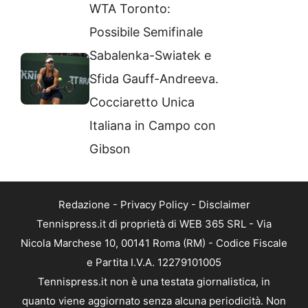
WTA Toronto:
Possibile Semifinale
Sabalenka-Swiatek e
Sfida Gauff-Andreeva.
Cocciaretto Unica
Italiana in Campo con
Gibson
Redazione
-
Privacy Policy
-
Disclaimer
Tennispress.it di proprietà di WEB 365 SRL - Via
Nicola Marchese 10, 00141 Roma (RM) - Codice Fiscale
e Partita I.V.A. 12279101005
Tennispress.it non è una testata giornalistica, in
quanto viene aggiornato senza alcuna periodicità. Non