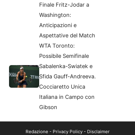
Finale Fritz-Jodar a
Washington:
Anticipazioni e
Aspettative del Match
WTA Toronto:
Possibile Semifinale
Sabalenka-Swiatek e
Sfida Gauff-Andreeva.
Cocciaretto Unica
Italiana in Campo con
Gibson
Redazione
-
Privacy Policy
-
Disclaimer