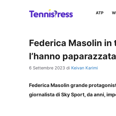
Vai
ATP
W
al
contenuto
Federica Masolin in tr
l’hanno paparazzata
6 Settembre 2023
di
Keivan Karimi
Federica Masolin grande protagonis
giornalista di Sky Sport, da anni, i