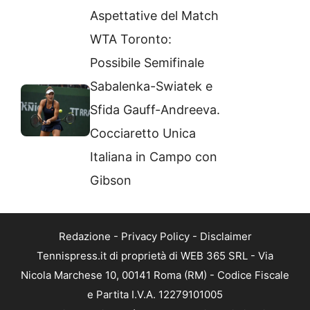
Aspettative del Match
WTA Toronto:
Possibile Semifinale
Sabalenka-Swiatek e
Sfida Gauff-Andreeva.
Cocciaretto Unica
Italiana in Campo con
Gibson
Redazione
-
Privacy Policy
-
Disclaimer
Tennispress.it di proprietà di WEB 365 SRL - Via
Nicola Marchese 10, 00141 Roma (RM) - Codice Fiscale
e Partita I.V.A. 12279101005