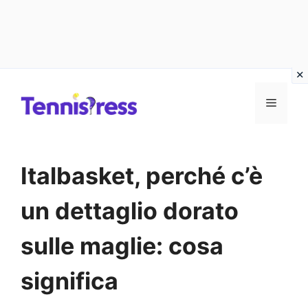
Vai
MENU
al
contenuto
Italbasket, perché c’è
un dettaglio dorato
sulle maglie: cosa
significa