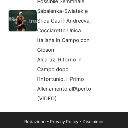
Possibile Semifinale
Sabalenka-Swiatek e
Sfida Gauff-Andreeva.
Cocciaretto Unica
Italiana in Campo con
Gibson
Alcaraz: Ritorno in
Campo dopo
l’Infortunio, il Primo
Allenamento all’Aperto
(VIDEO)
Redazione
-
Privacy Policy
-
Disclaimer