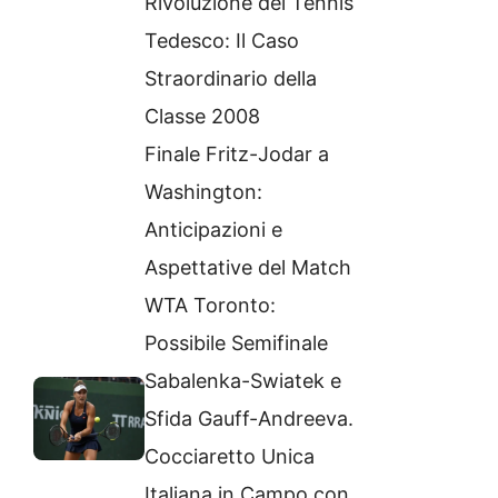
Rivoluzione del Tennis
Tedesco: Il Caso
Straordinario della
Classe 2008
Finale Fritz-Jodar a
Washington:
Anticipazioni e
Aspettative del Match
WTA Toronto:
Possibile Semifinale
Sabalenka-Swiatek e
Sfida Gauff-Andreeva.
Cocciaretto Unica
Italiana in Campo con