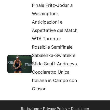
Finale Fritz-Jodar a
Washington:
Anticipazioni e
Aspettative del Match
WTA Toronto:
Possibile Semifinale
Sabalenka-Swiatek e
Sfida Gauff-Andreeva.
Cocciaretto Unica
Italiana in Campo con
Gibson
Redazione
-
Privacy Policy
-
Disclaimer