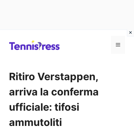
Vai
MENU
al
contenuto
Ritiro Verstappen,
arriva la conferma
ufficiale: tifosi
ammutoliti