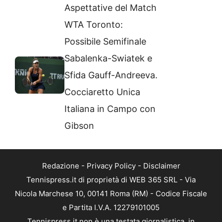
Aspettative del Match
WTA Toronto:
Possibile Semifinale
Sabalenka-Swiatek e
Sfida Gauff-Andreeva.
Cocciaretto Unica
Italiana in Campo con
Gibson
Redazione
-
Privacy Policy
-
Disclaimer
Tennispress.it di proprietà di WEB 365 SRL - Via
Nicola Marchese 10, 00141 Roma (RM) - Codice Fiscale
e Partita I.V.A. 12279101005
Tennispress.it non è una testata giornalistica, in