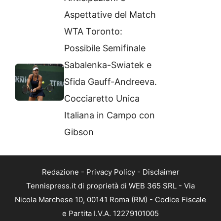
Aspettative del Match
WTA Toronto:
Possibile Semifinale
Sabalenka-Swiatek e
Sfida Gauff-Andreeva.
Cocciaretto Unica
Italiana in Campo con
Gibson
Redazione
-
Privacy Policy
-
Disclaimer
Tennispress.it di proprietà di WEB 365 SRL - Via
Nicola Marchese 10, 00141 Roma (RM) - Codice Fiscale
e Partita I.V.A. 12279101005