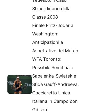
Tedesco: Il Caso
Straordinario della
Classe 2008
Finale Fritz-Jodar a
Washington:
Anticipazioni e
Aspettative del Match
WTA Toronto:
Possibile Semifinale
Sabalenka-Swiatek e
Sfida Gauff-Andreeva.
Cocciaretto Unica
Italiana in Campo con
Gibson