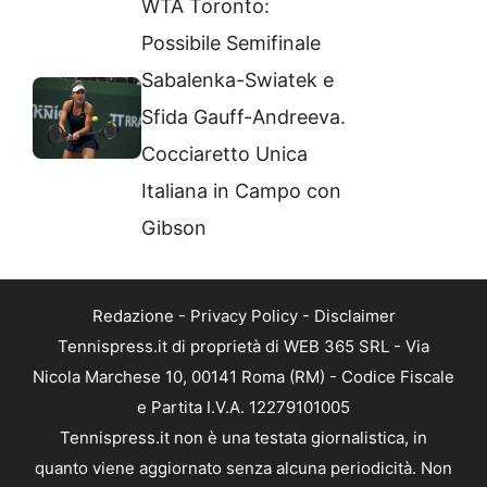
WTA Toronto:
Possibile Semifinale
Sabalenka-Swiatek e
Sfida Gauff-Andreeva.
Cocciaretto Unica
Italiana in Campo con
Gibson
Redazione
-
Privacy Policy
-
Disclaimer
Tennispress.it di proprietà di WEB 365 SRL - Via
Nicola Marchese 10, 00141 Roma (RM) - Codice Fiscale
e Partita I.V.A. 12279101005
Tennispress.it non è una testata giornalistica, in
quanto viene aggiornato senza alcuna periodicità. Non