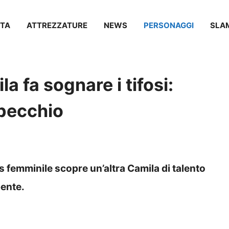
TA
ATTREZZATURE
NEWS
PERSONAGGI
SLA
la fa sognare i tifosi:
specchio
is femminile scopre un’altra Camila di talento
pente.