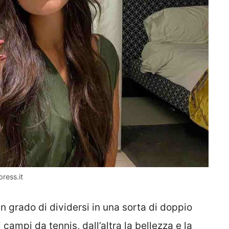
ress.it
in grado di dividersi in una sorta di doppio
 campi da tennis, dall’altra la bellezza e la