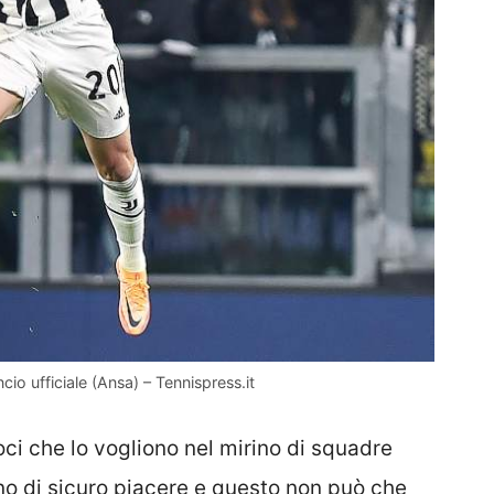
cio ufficiale (Ansa) – Tennispress.it
i che lo vogliono nel mirino di squadre
no di sicuro piacere e questo non può che