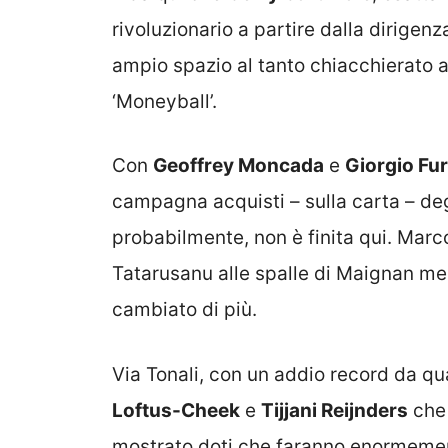
rivoluzionario a partire dalla dirigen
ampio spazio al tanto chiacchierato a
‘Moneyball’.
Con
Geoffrey Moncada
e
Giorgio Fur
campagna acquisti – sulla carta – degn
probabilmente, non è finita qui. Marco
Tatarusanu alle spalle di Maignan men
cambiato di più.
Via Tonali, con un addio record da qu
Loftus-Cheek
e
Tijjani Reijnders
che 
mostrato doti che faranno enormemen