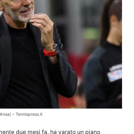
Ansa) – Tennispress.it
mente due mesi fa, ha varato un piano