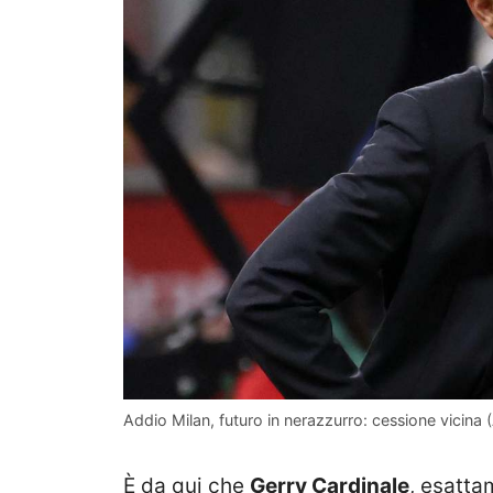
Addio Milan, futuro in nerazzurro: cessione vicina (
È da qui che
Gerry Cardinale
, esatta