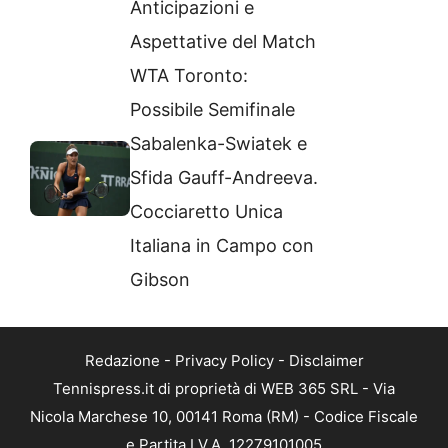
Anticipazioni e
Aspettative del Match
WTA Toronto:
Possibile Semifinale
Sabalenka-Swiatek e
Sfida Gauff-Andreeva.
Cocciaretto Unica
Italiana in Campo con
Gibson
Redazione
-
Privacy Policy
-
Disclaimer
Tennispress.it di proprietà di WEB 365 SRL - Via
Nicola Marchese 10, 00141 Roma (RM) - Codice Fiscale
e Partita I.V.A. 12279101005