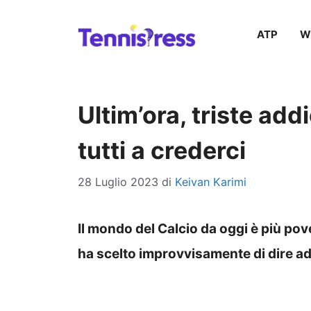
Vai
ATP
W
al
contenuto
Ultim’ora, triste add
tutti a crederci
28 Luglio 2023
di
Keivan Karimi
Il mondo del Calcio da oggi è più pove
ha scelto improvvisamente di dire ad