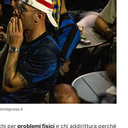
Tennispress.it
hi per
problemi fisici
e chi addirittura perché