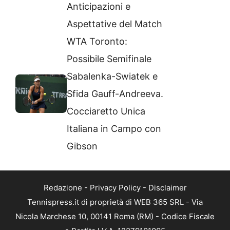
Anticipazioni e
Aspettative del Match
WTA Toronto:
Possibile Semifinale
Sabalenka-Swiatek e
Sfida Gauff-Andreeva.
Cocciaretto Unica
Italiana in Campo con
Gibson
Redazione
-
Privacy Policy
-
Disclaimer
Tennispress.it di proprietà di WEB 365 SRL - Via
Nicola Marchese 10, 00141 Roma (RM) - Codice Fiscale