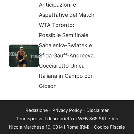
Anticipazioni e
Aspettative del Match
WTA Toronto:
Possibile Semifinale
Sabalenka-Swiatek e
Sfida Gauff-Andreeva.
Cocciaretto Unica
Italiana in Campo con
Gibson
Redazione
-
Privacy Policy
-
Disclaimer
Tennispress.it di proprietà di WEB 365 SRL - Via
Nicola Marchese 10, 00141 Roma (RM) - Codice Fiscale