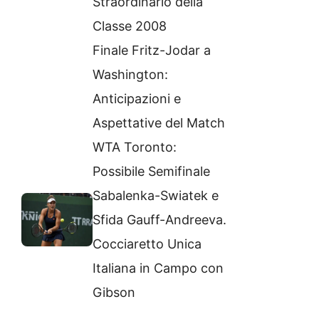
Straordinario della
Classe 2008
Finale Fritz-Jodar a
Washington:
Anticipazioni e
Aspettative del Match
WTA Toronto:
Possibile Semifinale
Sabalenka-Swiatek e
Sfida Gauff-Andreeva.
Cocciaretto Unica
Italiana in Campo con
Gibson