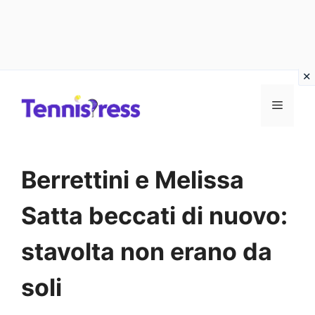
Vai
MENU
al
contenuto
Berrettini e Melissa
Satta beccati di nuovo:
stavolta non erano da
soli