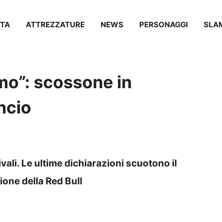
TA
ATTREZZATURE
NEWS
PERSONAGGI
SLA
mo”: scossone in
ncio
vali. Le ultime dichiarazioni scuotono il
one della Red Bull