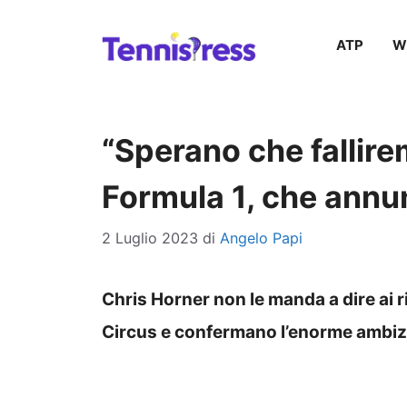
Vai
ATP
W
al
contenuto
“Sperano che fallire
Formula 1, che annu
2 Luglio 2023
di
Angelo Papi
Chris Horner non le manda a dire ai ri
Circus e confermano l’enorme ambizi