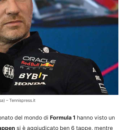
a) – Tennispress.it
ionato del mondo di
Formula 1
hanno visto un
appen
si è aggiudicato ben 6 tappe, mentre