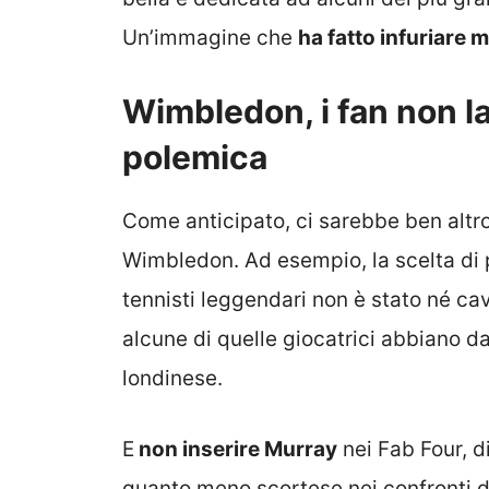
Un’immagine che
ha fatto infuriare 
Wimbledon, i fan non l
polemica
Come anticipato, ci sarebbe ben altro
Wimbledon. Ad esempio, la scelta di p
tennisti leggendari non è stato né ca
alcune di quelle giocatrici abbiano da
londinese.
E
non inserire Murray
nei Fab Four, d
quanto meno scortese nei confronti de