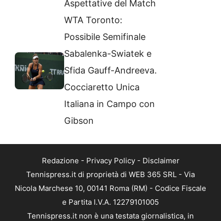
Aspettative del Match
WTA Toronto:
Possibile Semifinale
Sabalenka-Swiatek e
Sfida Gauff-Andreeva.
Cocciaretto Unica
Italiana in Campo con
Gibson
Redazione
-
Privacy Policy
-
Disclaimer
Tennispress.it di proprietà di WEB 365 SRL - Via
Nicola Marchese 10, 00141 Roma (RM) - Codice Fiscale
e Partita I.V.A. 12279101005
Tennispress.it non è una testata giornalistica, in