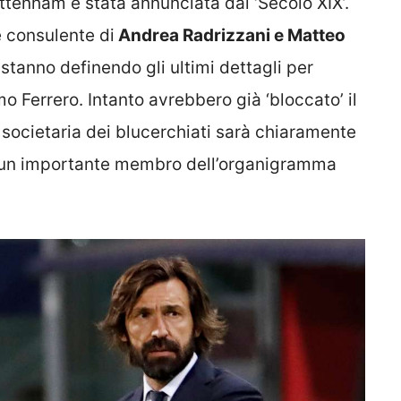
ottenham è stata annunciata dal ‘Secolo XIX’.
 consulente di
Andrea Radrizzani e Matteo
 stanno definendo gli ultimi dettagli per
 Ferrero. Intanto avrebbero già ‘bloccato’ il
e societaria dei blucerchiati sarà chiaramente
re un importante membro dell’organigramma