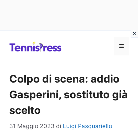
Vai
MENU
al
contenuto
Colpo di scena: addio
Gasperini, sostituto già
scelto
31 Maggio 2023
di
Luigi Pasquariello