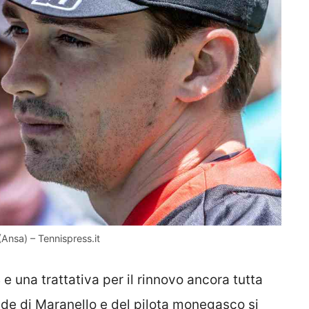
(Ansa) – Tennispress.it
e una trattativa per il rinnovo ancora tutta
rade di Maranello e del pilota monegasco si