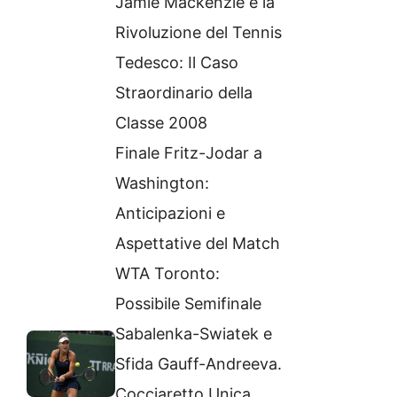
Jamie Mackenzie e la
Rivoluzione del Tennis
Tedesco: Il Caso
Straordinario della
Classe 2008
Finale Fritz-Jodar a
Washington:
Anticipazioni e
Aspettative del Match
WTA Toronto:
Possibile Semifinale
Sabalenka-Swiatek e
Sfida Gauff-Andreeva.
Cocciaretto Unica